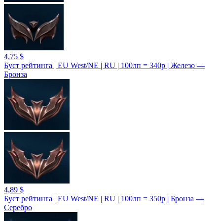
4,75 $
Буст рейтинга | EU West/NE | RU | 100лп = 340р | Железо —
Бронза
4,89 $
Буст рейтинга | EU West/NE | RU | 100лп = 350р | Бронза —
Серебро