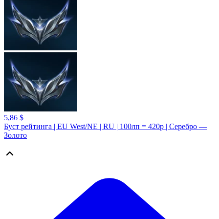
5,86 $
Буст рейтинга | EU West/NE | RU | 100лп = 420р | Серебро —
Золото