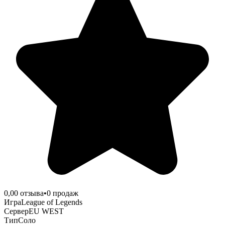
0,0
0
отзыва
•
0
продаж
Игра
League of Legends
Сервер
EU WEST
Тип
Соло