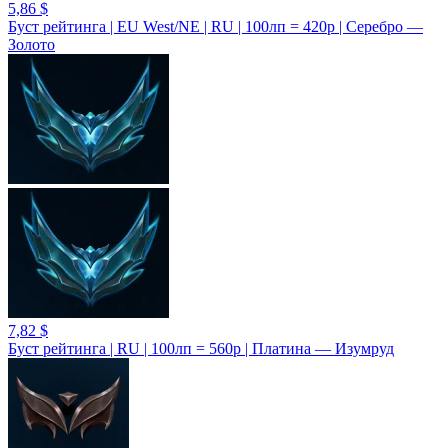
5,86 $
Буст рейтинга | EU West/NE | RU | 100лп = 420р | Серебро —
Золото
7,82 $
Буст рейтинга | RU | 100лп = 560р | Платина — Изумруд