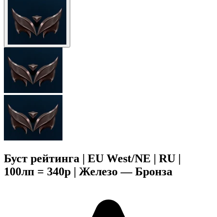
Буст рейтинга | EU West/NE | RU |
100лп = 340р | Железо — Бронза