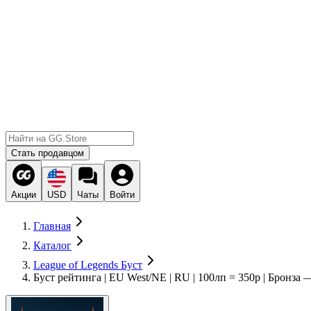
Стать продавцом
Акции
USD
Чаты
Войти
Главная
Каталог
League of Legends Буст
Буст рейтинга | EU West/NE | RU | 100лп = 350р | Бронза