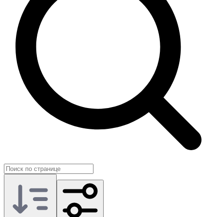
Это помогает заранее оценить, насколько предложение
соответствует вашим целям и не пересекается ли с уже
имеющимся контентом. Такой подход ценят активные
пользователи, коллекционеры и стримеры, которым важно
оперативно обновлять арсенал скинов и эмоций под новые
релизы.
На GG.Store донат League of Legends собран рядом с отзывами
о продавцах. Вы выбираете нужный набор, согласуете
условия и продолжаете играть с обновлёнными коллекциями,
сохраняя привычный визуальный стиль и поддерживая
активность аккаунта в любимых сезонных событиях.