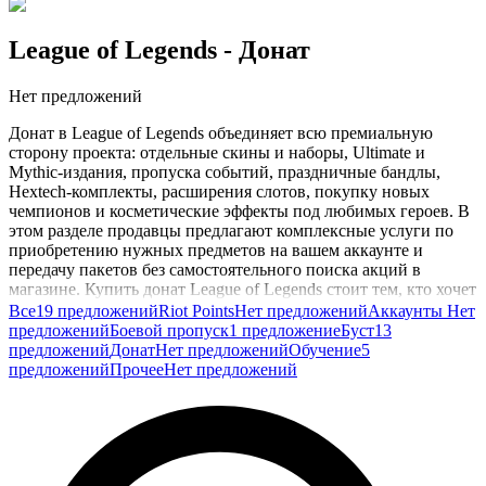
League of Legends
- Донат
Нет предложений
Донат в League of Legends объединяет всю премиальную
сторону проекта: отдельные скины и наборы, Ultimate и
Mythic-издания, пропуска событий, праздничные бандлы,
Hextech-комплекты, расширения слотов, покупку новых
чемпионов и косметические эффекты под любимых героев. В
этом разделе продавцы предлагают комплексные услуги по
приобретению нужных предметов на вашем аккаунте и
передачу пакетов без самостоятельного поиска акций в
магазине. Купить донат League of Legends стоит тем, кто хочет
быстро получить свежий скин под новую линию релиза,
Все
19 предложений
Riot Points
Нет предложений
Аккаунты
Нет
собрать полный тематический набор к ивенту или пополнить
предложений
Боевой пропуск
1 предложение
Буст
13
коллекцию редких эксклюзивных предметов.
предложений
Донат
Нет предложений
Обучение
5
предложений
Прочее
Нет предложений
Это удобно и для подарков тиммейтам: опция отправки
скинов через социальные функции клиента позволяет
поздравить друзей или отблагодарить партнёров по команде.
В карточках продавцы указывают сервер, регион, перечень
предметов в составе услуги, формат передачи и
ориентировочные сроки.