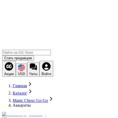
Стать продавцом
Акции
USD
Чаты
Войти
Главная
Каталог
Magic Chess: Go Go
Аккаунты