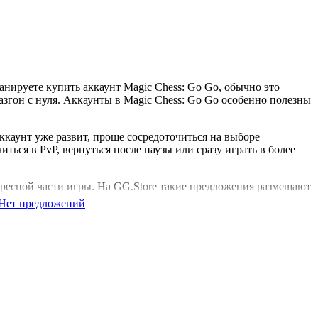
ланируете купить аккаунт Magic Chess: Go Go, обычно это
азгон с нуля. Аккаунты в Magic Chess: Go Go особенно полезны
ккаунт уже развит, проще сосредоточиться на выборе
иться в PvP, вернуться после паузы или сразу играть в более
тересной части игры. На GG.Store такие предложения размещают
Нет предложений