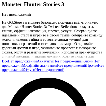
Monster Hunter Stories 3
Нет предложений
На GG.Store вы можете безопасно покупать всё, что нужно
для Monster Hunter Stories 3: Twisted Reflection: аккаунты,
ключи, оффлайн активация, прочее, услуги. Сформируйте
идеальный старт и играйте в своём темпе: собирайте команду
монсти, находите яйца и готовьте связки умений для
пошаговых сражений и исследования мира. Открывайте
удобный доступ к игре, усиливайте прогресс и покоряйте
сюжет, охоту и развитие коллекции, используя преимущества
сильной команды и знания механик. Хотите аккаунт для
быстрого старта или ключ с услугами, чтобы сразу заняться
Все
Нет предложений
Аккаунты
Нет предложений
Ключи
Нет
выведением редких монсти и прокачкой отряда? Всё доступно
предложений
Оффлайн активация
Нет предложений
Прочее
Нет
напрямую у игроков. Все сделки защищены: продавец
предложений
Услуги
Нет предложений
получает оплату только после выполнения заказа, так что вы
можете сосредоточиться на игре и новых победах в Monster
Hunter Stories 3: Twisted Reflection.