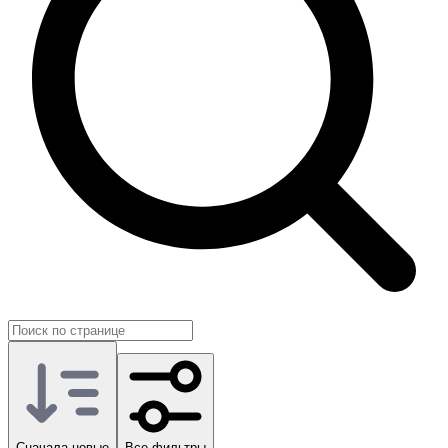
Ключ также открывает возможность пользоваться всеми
режимами обучения, что удобно новичкам жанра. В каталоге
GG.Store ключи Mortal Kombat 11 на разные издания и
площадки представлены в одной категории, что упрощает
подбор подходящего варианта под ваши планы на освоение
выпуска.
Сначала новые
Все фильтры