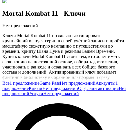
Mortal Kombat 11
- Ключи
Нет предложений
Ключи Mortal Kombat 11 позволяют активировать
крупнейший выпуск серии в своей учётной записи и пройти
масштабную сюжетную кампанию с путешествиями во
времени, крипту Шана Цуна и режимы Башен Времени.
Купить ключи Mortal Kombat 11 стоит тем, кто хочет иметь
свою копию на постоянной основе, собирать достижения,
участвовать в ранкеде и осваивать всех бойцов базового
состава и дополнений. Активированный ключ добавляет
файтинг в библиотеку выбранной платформы и сразу
открывает доступ к сетевым режимам, Kombat League и
Все
1 предложение
Game Pass
Нет предложений
Аккаунты
1
развёрнутой системе кастомизации.
предложение
Ключи
Нет предложений
Оффлайн активация
Нет
предложений
Услуги
Нет предложений
В продаже встречаются стандартное издание, Ultimate с
Kombat Pack и Aftermath, а также отдельные наборы
расширений и косметики. Для ценителей файтингов важно и
то, что собственная копия сохраняет прогресс в облаке и
позволяет играть с нескольких устройств на поддерживаемых
платформах.