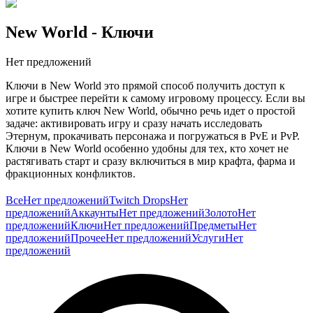
New World
- Ключи
Нет предложений
Ключи в New World это прямой способ получить доступ к
игре и быстрее перейти к самому игровому процессу. Если вы
хотите купить ключ New World, обычно речь идет о простой
задаче: активировать игру и сразу начать исследовать
Этернум, прокачивать персонажа и погружаться в PvE и PvP.
Ключи в New World особенно удобны для тех, кто хочет не
растягивать старт и сразу включиться в мир крафта, фарма и
фракционных конфликтов.
Для MMORPG это важно, потому что интерес начинается не
Все
Нет предложений
Twitch Drops
Нет
на экране запуска, а в момент, когда вы уже идете за
предложений
Аккаунты
Нет предложений
Золото
Нет
ресурсами, собираете билд, закрываете задания и понимаете,
предложений
Ключи
Нет предложений
Предметы
Нет
каким будет ваш путь в игре. Чем быстрее вы входите в этот
предложений
Прочее
Нет предложений
Услуги
Нет
цикл, тем проще встроиться в экономику, в серверный ритм и
предложений
в цепочку собственного прогресса.
Покупка ключа New World обычно интересна тем, кто ищет
быстрый и понятный доступ к игре. На GG.Store такие
предложения публикуют сами игроки, поэтому категорию