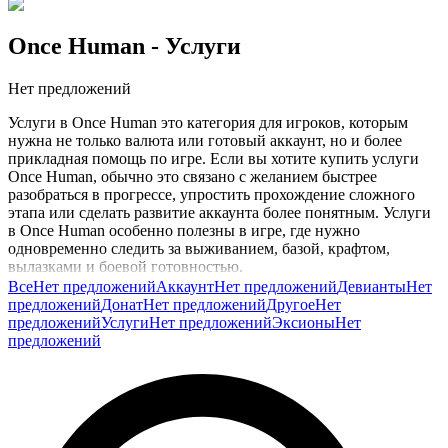
Once Human
- Услуги
Нет предложений
Услуги в Once Human это категория для игроков, которым
нужна не только валюта или готовый аккаунт, но и более
прикладная помощь по игре. Если вы хотите купить услуги
Once Human, обычно это связано с желанием быстрее
разобраться в прогрессе, упростить прохождение сложного
этапа или сделать развитие аккаунта более понятным. Услуги
в Once Human особенно полезны в игре, где нужно
одновременно следить за выживанием, базой, крафтом,
вылазками и боевой готовностью.
Все
Нет предложений
Аккаунт
Нет предложений
Девианты
Нет
На практике здесь легко застрять не из-за слабого интереса, а
предложений
Донат
Нет предложений
Другое
Нет
из-за перегруза системами. Нужно понимать, что собирать,
предложений
Услуги
Нет предложений
Эксионы
Нет
как строить рутину, где эффективнее фармить и как
предложений
подготовиться к более опасным зонам и боссам. Поэтому
услуги особенно полезны тем, кто хочет сократить путь до
уверенной игры и меньше учиться на болезненных ошибках.
Покупка услуг Once Human обычно интересна тем, кто хочет
играть комфортнее и быстрее прийти к понятному результату.