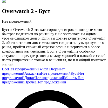
Overwatch 2
- Буст
Нет предложений
Буст в Overwatch 2 это категория для игроков, которые хотят
быстрее подняться по рейтингу и не застревать на одном
уровне слишком долго. Если вы хотите купить буст Overwatch
2, обычно это связано с желанием сократить путь до нужного
ранга, пройти сложный отрезок сезона и вернуться в более
комфортный матчмейкинг. Буст в Overwatch 2 особенно
актуален в игре, где разница между хорошей и плохой сессией
часто упирается не только в ваш скилл, но и в общий контекст
матчей.
Все
Нет предложений
Twitch Drops
Нет
В рейтинговом режиме важны роли, позиционка, работа с
предложений
Аккаунты
Нет предложений
Буст
Нет
ультимейтами, синергия состава и понимание карты. Но даже
предложений
Донат
Нет предложений
Монеты
Нет
при нормальной игре можно надолго застрять в отрезке, где
предложений
Прочее
Нет предложений
каждая серия матчей превращается в качели. Именно поэтому
буст интересен тем, кто хочет быстрее пройти сложный этап,
не терять мотивацию и выйти на уровень, где игра ощущается
более стабильной по темпу и качеству матчей.
Покупка буста Overwatch 2 обычно полезна тем, кто хочет