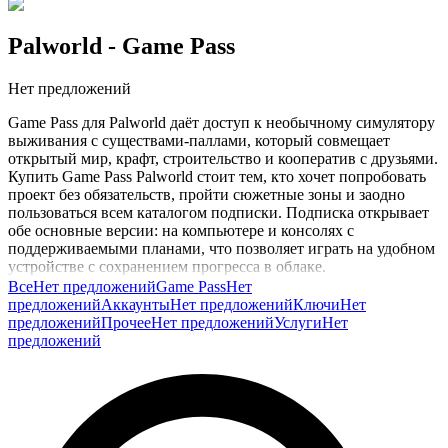
Palworld
- Game Pass
Нет предложений
Game Pass для Palworld даёт доступ к необычному симулятору
выживания с существами-паллами, который совмещает
открытый мир, крафт, строительство и кооператив с друзьями.
Купить Game Pass Palworld стоит тем, кто хочет попробовать
проект без обязательств, пройти сюжетные зоны и заодно
пользоваться всем каталогом подписки. Подписка открывает
обе основные версии: на компьютере и консолях с
поддерживаемыми планами, что позволяет играть на удобном
устройстве с сохранением прогресса в облаке.
Все
Нет предложений
Game Pass
Нет
Для знакомства с жанром и оценкой игры перед покупкой
предложений
Аккаунты
Нет предложений
Ключи
Нет
полного издания подписка подходит идеально. В каталоге
предложений
Прочее
Нет предложений
Услуги
Нет
GG.Store варианты подписки Game Pass для Palworld собраны
предложений
в одной категории, что упрощает подбор нужного срока и
региона под ваши планы и удобный темп освоения игры.