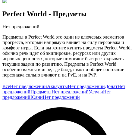
Perfect World
- Предметы
Нет предложений
Предметы в Perfect World это один из ключевых элементов
прогресса, который напрямую влияет на силу персонажа и
комфорт игры. Если вы хотите купить предметы Perfect World,
обычно речь идет об экипировке, ресурсах или других
игровых ценностях, которые помогают быстрее закрывать
текущие задачи по развитию. Предметы в Perfect World
особенно важны в игре, где билд, шмот и общее состояние
персонажа сильно влияют и на PvE, и на PvP.
Для MMORPG это базовая логика. Любой пробел в
Все
Нет предложений
Аккаунты
Нет предложений
Донат
Нет
экипировке или материалах быстро начинает тормозить
предложений
Предметы
Нет предложений
Услуги
Нет
развитие, снижать темп фарма и откладывать доступ к более
предложений
Юани
Нет предложений
интересному контенту. Особенно заметно это на этапах, когда
персонаж уже вышел из стартовой зоны, но еще не добрался
до действительно комфортного состояния по силе. В такие
моменты точечное усиление ощущается особенно полезным.
Покупка предметов Perfect World обычно нужна тем, кто хочет
закрыть конкретный дефицит по сборке и быстрее двигаться