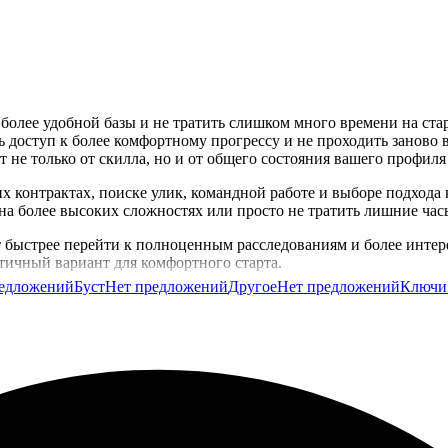
с более удобной базы и не тратить слишком много времени на ста
ь доступ к более комфортному прогрессу и не проходить заново 
т не только от скилла, но и от общего состояния вашего профиля
х контрактах, поиске улик, командной работе и выборе подхода 
и на более высоких сложностях или просто не тратить лишние час
ят быстрее перейти к полноценным расследованиям и более инте
тичный вариант для комфортного старта.
редложений
Буст
Нет предложений
Другое
Нет предложений
Ключи