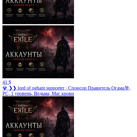
41 $
💎 ❯❯ lord of ogham supporter · Спонсор Правитель Огама🎯,
PC, 1 уровень, Ведьма, Маг крови