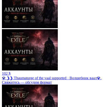
102 $
💎 ❯❯ Thaumaturge of the vaal supported · Волшебник ваал💎.
Свяжитесь — обсудим формат