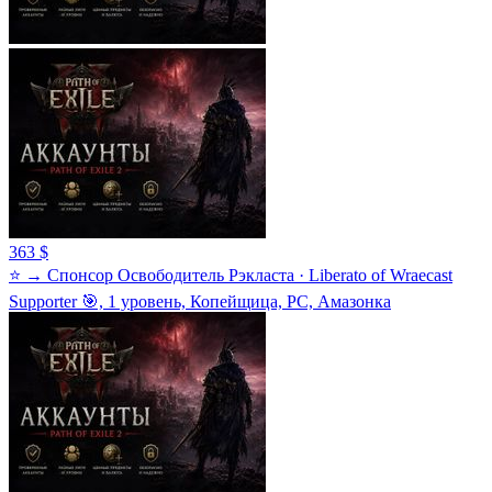
363 $
⭐ → Спонсор Освободитель Рэкласта · Liberato of Wraecast
Supporter 🎯, 1 уровень, Копейщица, PC, Амазонка