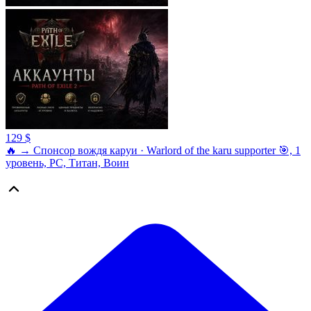
129 $
🔥 → Спонсор вождя каруи · Warlord of the karu supporter 🎯, 1
уровень, PC, Титан, Воин