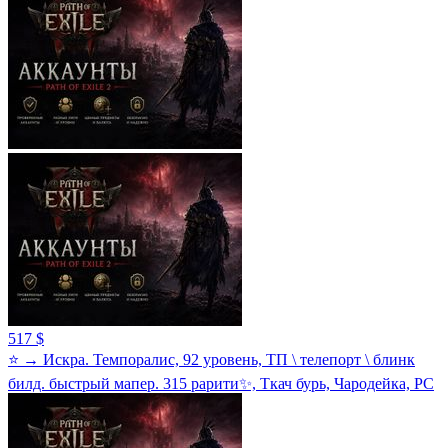
517 $
⭐ → Искра. Темпоралис, 92 уровень, ТП \ телепорт \ блинк
билд. быстрый мапер. 315 рарити✨, Ткач бурь, Чародейка, PC