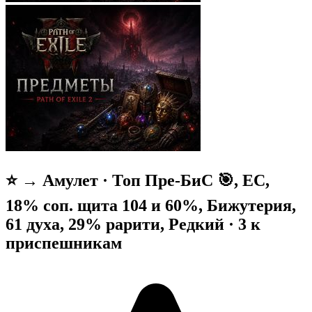
⭐ → Амулет · Топ Пре-БиС 🎯, ЕС,
18% соп. щита 104 и 60%, Бижутерия,
61 духа, 29% рарити, Редкий · 3 к
приспешникам