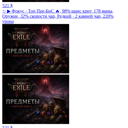
521 $
✨ ▶ Фокус · Топ Пре-БиС 🔥, 98% шанс крит, 178 маны,
Оружие, 32% скорости чар, Редкий · 2 камней чар, 220%
урона
521 $