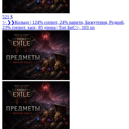
521 $
✨ ❯❯Кольцо | 124% сопрот, 24% рарити, Бижутерия, Редкий,
23% сопрот. хаос, 85 урона | Топ БиС✨, 103 хп