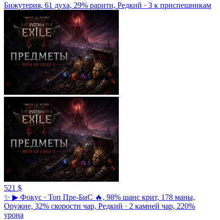
Бижутерия, 61 духа, 29% рарити, Редкий · 3 к приспешникам
521 $
✨ ▶ Фокус · Топ Пре-БиС 🔥, 98% шанс крит, 178 маны,
Оружие, 32% скорости чар, Редкий · 2 камней чар, 220%
урона