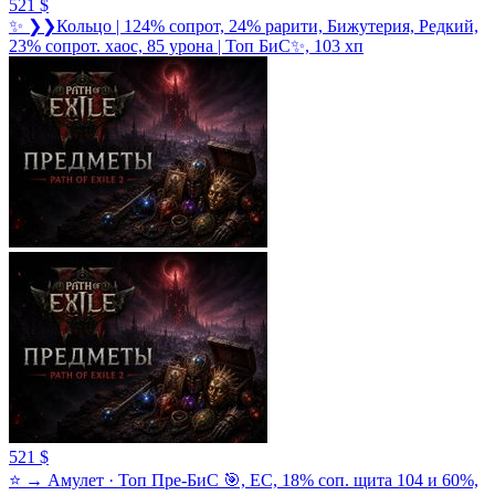
521 $
✨ ❯❯Кольцо | 124% сопрот, 24% рарити, Бижутерия, Редкий,
23% сопрот. хаос, 85 урона | Топ БиС✨, 103 хп
521 $
⭐ → Амулет · Топ Пре-БиС 🎯, ЕС, 18% соп. щита 104 и 60%,