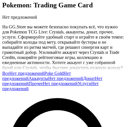
Pokemon: Trading Game Card
Нет предложений
На GG.Store вы можете безопасно покупать всё, что нужно
для Pokemon TCG Live: Crystals, аккаунты, донат, прочее,
услуги. Сформируйте удобный старт и играйте в своём темпе:
собирайте колоды под мету, открывайте бустеры и не
выпадайте из ритма матчей, где решают синергия карт и
грамотный добор. Усиливайте аккаунт через Crystals и Trade
Credits, покоряйте рейтинговые игры, коллекцию и
ежедневные активности. Хотите аккаунт с уже собранной
базой или Crystals, чтобы быстрее докрутить нужную колоду?
Всё доступно напрямую у игроков. Все сделки защищены:
Все
Нет предложений
Poke Gold
Нет
продавец получает оплату только после выполнения заказа,
предложений
Аккаунты
Нет предложений
Донат
Нет
так что вы можете сосредоточиться на игре и новых победах в
предложений
Прочее
Нет предложений
Услуги
Нет
Pokemon TCG Live.
предложений