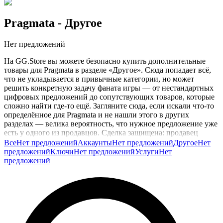
Pragmata
- Другое
Нет предложений
На GG.Store вы можете безопасно купить дополнительные
товары для Pragmata в разделе «Другое». Сюда попадает всё,
что не укладывается в привычные категории, но может
решить конкретную задачу фаната игры — от нестандартных
цифровых предложений до сопутствующих товаров, которые
сложно найти где-то ещё. Загляните сюда, если искали что-то
определённое для Pragmata и не нашли этого в других
разделах — велика вероятность, что нужное предложение уже
есть у одного из продавцов. Сделка защищена: продавец
получает оплату только после выполнения заказа.
Все
Нет предложений
Аккаунты
Нет предложений
Другое
Нет
Просмотрите раздел и найдите полезное дополнение для
предложений
Ключи
Нет предложений
Услуги
Нет
игры.
предложений