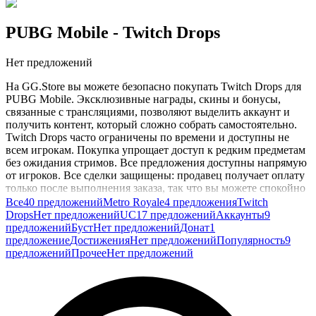
PUBG Mobile
- Twitch Drops
Нет предложений
На GG.Store вы можете безопасно покупать Twitch Drops для
PUBG Mobile. Эксклюзивные награды, скины и бонусы,
связанные с трансляциями, позволяют выделить аккаунт и
получить контент, который сложно собрать самостоятельно.
Twitch Drops часто ограничены по времени и доступны не
всем игрокам. Покупка упрощает доступ к редким предметам
без ожидания стримов. Все предложения доступны напрямую
от игроков. Все сделки защищены: продавец получает оплату
только после выполнения заказа, так что вы можете спокойно
пополнять коллекцию наград в PUBG Mobile.
Все
40 предложений
Metro Royale
4 предложения
Twitch
Drops
Нет предложений
UC
17 предложений
Аккаунты
9
предложений
Буст
Нет предложений
Донат
1
предложение
Достижения
Нет предложений
Популярность
9
предложений
Прочее
Нет предложений