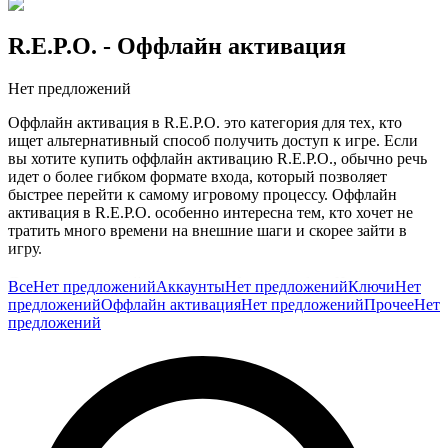
R.E.P.O.
- Оффлайн активация
Нет предложений
Оффлайн активация в R.E.P.O. это категория для тех, кто
ищет альтернативный способ получить доступ к игре. Если
вы хотите купить оффлайн активацию R.E.P.O., обычно речь
идет о более гибком формате входа, который позволяет
быстрее перейти к самому игровому процессу. Оффлайн
активация в R.E.P.O. особенно интересна тем, кто хочет не
тратить много времени на внешние шаги и скорее зайти в
игру.
Для кооперативной игры это особенно удобно. Часто здесь не
Все
Нет предложений
Аккаунты
Нет предложений
Ключи
Нет
нужен долгий разгон, потому что главный интерес начинается
предложений
Оффлайн активация
Нет предложений
Прочее
Нет
в самой сессии: вы уже тащите добычу, координируетесь,
предложений
спорите, ошибаетесь и пытаетесь довести заход до конца.
Поэтому гибкий формат доступа полезен тем, кто хочет
быстрее добраться именно до этого момента.
Покупка оффлайн активации R.E.P.O. обычно нужна тем, кто
ищет более вариативный способ старта. На GG.Store такие
предложения размещают сами игроки, поэтому категорию