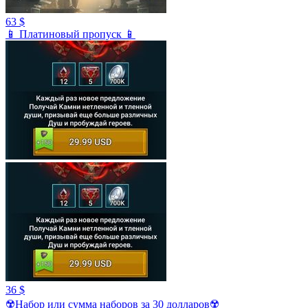
63 $
📱 Платиновый пропуск 📱
36 $
☢️Набор или сумма наборов за 30 долларов☢️