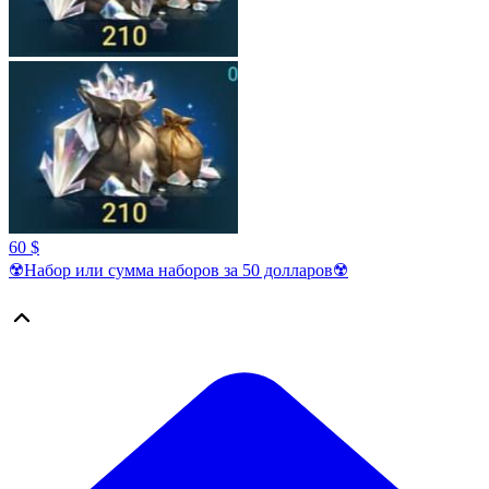
60 $
☢️Набор или сумма наборов за 50 долларов☢️