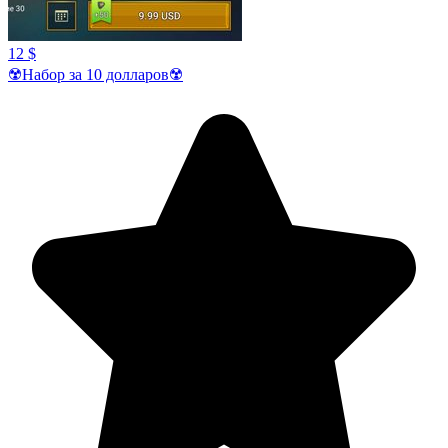
12 $
☢️Набор за 10 долларов☢️