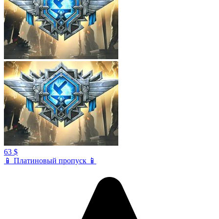
63 $
📱 Платиновый пропуск 📱