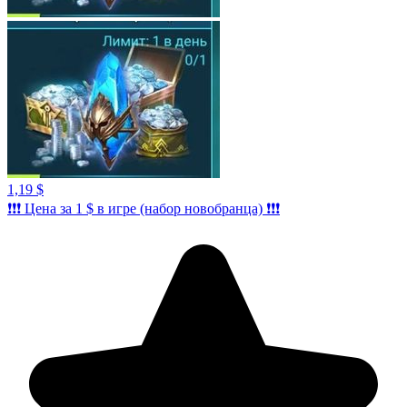
1,19 $
❗️❗️❗️ Цена за 1 $ в игре (набор новобранца) ❗️❗️❗️