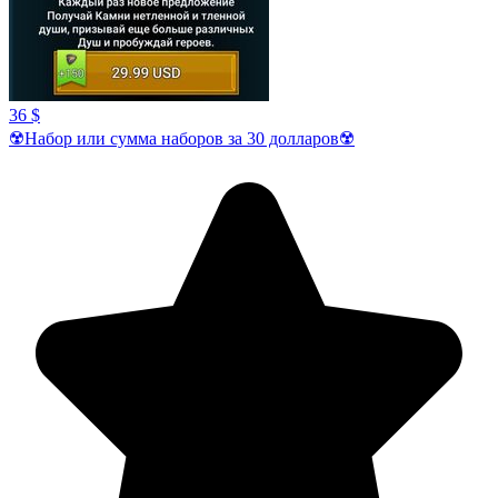
36 $
☢️Набор или сумма наборов за 30 долларов☢️