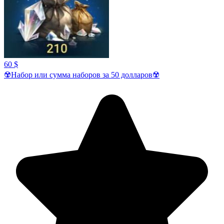
60 $
☢️Набор или сумма наборов за 50 долларов☢️