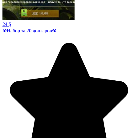
24 $
☢️Набор за 20 долларов☢️