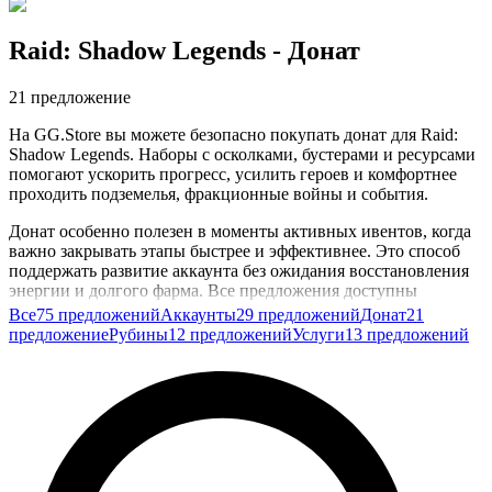
Raid: Shadow Legends
- Донат
21 предложение
На GG.Store вы можете безопасно покупать донат для Raid:
Shadow Legends. Наборы с осколками, бустерами и ресурсами
помогают ускорить прогресс, усилить героев и комфортнее
проходить подземелья, фракционные войны и события.
Донат особенно полезен в моменты активных ивентов, когда
важно закрывать этапы быстрее и эффективнее. Это способ
поддержать развитие аккаунта без ожидания восстановления
энергии и долгого фарма. Все предложения доступны
напрямую от игроков, что делает процесс гибким и удобным.
Все
75 предложений
Аккаунты
29 предложений
Донат
21
предложение
Рубины
12 предложений
Услуги
13 предложений
Все сделки защищены: продавец получает оплату только
после выполнения заказа, так что вы можете сосредоточиться
на прокачке ростера и достижении новых целей в Raid:
Shadow Legends.