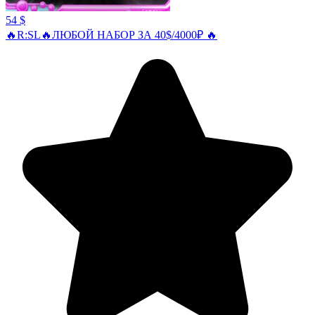
54 $
🔥R:SL🔥ЛЮБОЙ НАБОР ЗА 40$/4000₽ 🔥