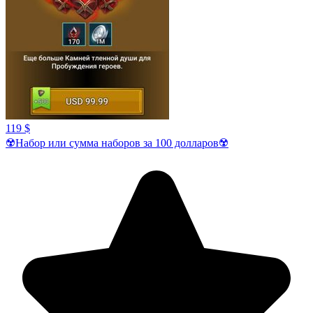
119 $
☢️Набор или сумма наборов за 100 долларов☢️