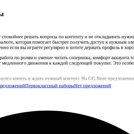
ы
ет спокойнее решать вопросы по контенту и не откладывать нуж
 валюте, которая помогает быстрее получить доступ к нужным эле
бенно если вы играете регулярно и хотите держать профиль в хор
 работа по ролям и умение читать соперника, комфорт аккаунта т
 медленного движения к каждой следующей покупке. Это особенн
долго копить и ждать нужный контент. На GG.Store предложения
предложений
Первоклассный наборы
Нет предложений