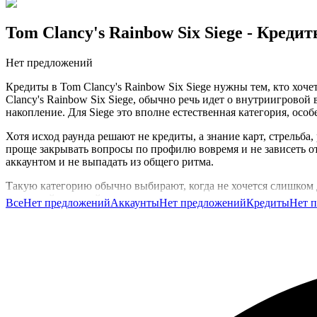
Tom Clancy's Rainbow Six Siege
- Кредит
Нет предложений
Кредиты в Tom Clancy's Rainbow Six Siege нужны тем, кто хоч
Clancy's Rainbow Six Siege, обычно речь идет о внутриигровой
накопление. Для Siege это вполне естественная категория, осо
Хотя исход раунда решают не кредиты, а знание карт, стрельба,
проще закрывать вопросы по профилю вовремя и не зависеть от
аккаунтом и не выпадать из общего ритма.
Такую категорию обычно выбирают, когда не хочется слишком 
с валютой и спокойно продолжать играть.
Все
Нет предложений
Аккаунты
Нет предложений
Кредиты
Нет 