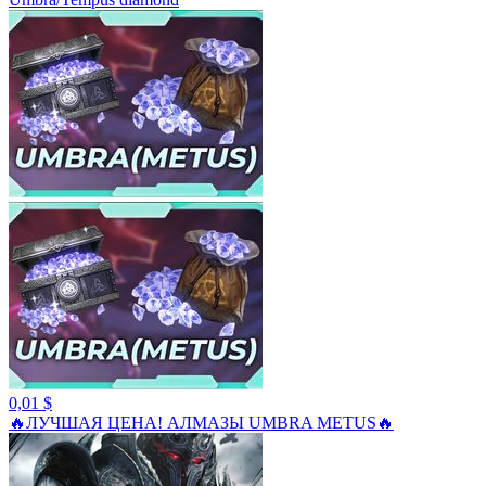
0,01 $
🔥ЛУЧШАЯ ЦЕНА! АЛМАЗЫ UMBRA METUS🔥