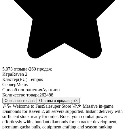
5,0
73
отзыва
•
260
продаж
Игра
Raven 2
Кластер
(EU) Tempus
Сервер
Metus
Способ пополнения
Аукцион
Количество товара
262488
Описание товара
Отзывы о продавце
73
🎉🚀 Welcome to FastSalesuper Store 🚀🎉 Massive in-game
Diamonds for Raven 2, all servers supported. Instant delivery with
sufficient stock ready for order. Boost your combat power
effortlessly with abundant diamonds for character development,
premium gacha pulls, equipment crafting and season ranking