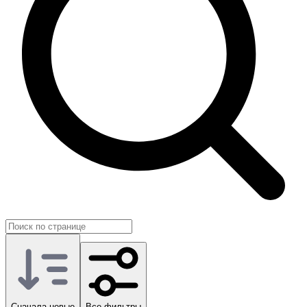
события или небольшом буст-эффекте. Это отличный способ
закрыть одну-две задачи, не тратя время на бесконечный
гринд.
На GG.Store вы без труда подберёте нужные позиции у других
игроков, ориентируясь на свои текущие цели в Raven 2.
Сначала новые
Все фильтры