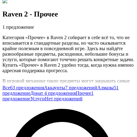
Raven 2
- Прочее
1 предложение
Категория «Прочее» в Raven 2 собирает в себе всё то, что не
вписывается в стандартные разделы, но часто оказывается
крайне полезным в повседневной игре. Здесь вы найдёте
разнообразные предметы, расходники, небольшие бонусы и
услуги, которые помогают точечно решать конкретные задачи.
Купить «Прочее» в Raven 2 удобно тогда, когда нужна именно
адресная поддержка прогресса.
В игровой механике такие предметы могут закрывать самые
разные потребности: от ускорения прокачки и помощи в
Все
63 предложения
Аккаунты
7 предложений
Алмазы
51
фарме лута до усиления персонажа перед важным рейдом или
предложение
Донат
4 предложения
Прочее
1
ключевым PvP-сражением. Нередко мелкие бонусы из этой
предложение
Услуги
Нет предложений
категории существенно влияют на результат в рейтинговых
активностях, помогают закрывать ежедневные задания и
увереннее чувствовать себя в составе команды.
Покупка в разделе «Прочее» особенно актуальна, когда вы не
хотите брать большой пакет ресурсов, а нуждаетесь в чём-то
конкретном: редком расходнике, наборе для конкретного