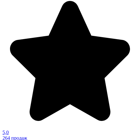
5,0
264
продаж