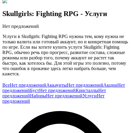
Skullgirls: Fighting RPG
- Услуги
Нет предложений
Услуги в Skullgirls: Fighting RPG нужны тем, кому нужна не
только валюта или готовый аккаунт, но и конкретная помощь
по игре. Если вы хотите купить услуги Skullgirls: Fighting
RPG, обычно речь про прогресс, развитие состава, сложные
режимы или разбор того, почему аккаунт не растет так
быстро, как хотелось бы. Для этой игры это полезно, потому
что ошибок в прокачке здесь легко набрать больше, чем
кажется.
Часто проблема не в том, что на аккаунте мало бойцов, а в
Все
Нет предложений
Аккаунты
Нет предложений
Акции
Нет
том, как именно вы их развиваете. Неправильные
предложений
Буст
Нет предложений
Кристаллы
Нет
приоритеты, слабая сборка и неудачные вложения быстро
предложений
Наборы
Нет предложений
Услуги
Нет
съедают ресурс. Услуги помогают быстрее это выровнять и не
предложений
тратить время на долгую переделку.
Это берут, когда хочется играть увереннее и не учиться
слишком долго через собственные ошибки. На GG.Store такие
предложения размещают сами игроки, поэтому можно
подобрать помощь под свой текущий этап игры.