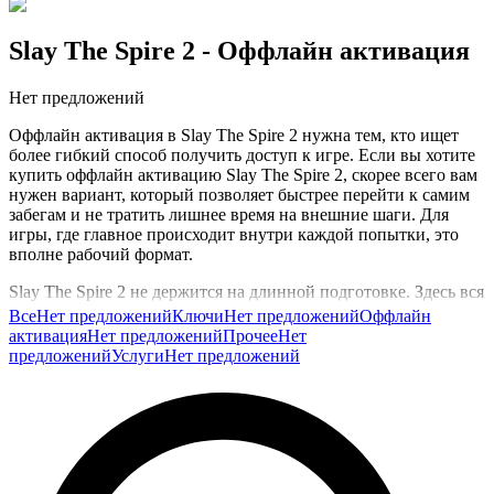
Slay The Spire 2
- Оффлайн активация
Нет предложений
Оффлайн активация в Slay The Spire 2 нужна тем, кто ищет
более гибкий способ получить доступ к игре. Если вы хотите
купить оффлайн активацию Slay The Spire 2, скорее всего вам
нужен вариант, который позволяет быстрее перейти к самим
забегам и не тратить лишнее время на внешние шаги. Для
игры, где главное происходит внутри каждой попытки, это
вполне рабочий формат.
Slay The Spire 2 не держится на длинной подготовке. Здесь вся
ценность в том, как вы заходите в забег, строите колоду,
Все
Нет предложений
Ключи
Нет предложений
Оффлайн
ловите синергию и пытаетесь не сломать хорошую сборку
активация
Нет предложений
Прочее
Нет
одним неверным решением. Поэтому такой формат доступа
предложений
Услуги
Нет предложений
полезен тем, кто хочет быстрее начать и сразу вкатиться в
игровой ритм.
Эту категорию выбирают, когда нужен более гибкий способ
старта без лишней суеты. На GG.Store предложения
размещают сами игроки, поэтому здесь можно подобрать
удобный вариант под себя.