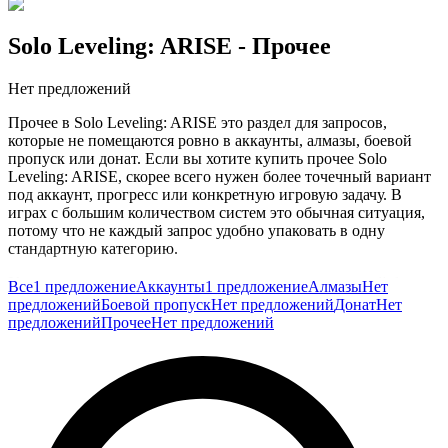
Solo Leveling: ARISE
- Прочее
Нет предложений
Прочее в Solo Leveling: ARISE это раздел для запросов,
которые не помещаются ровно в аккаунты, алмазы, боевой
пропуск или донат. Если вы хотите купить прочее Solo
Leveling: ARISE, скорее всего нужен более точечный вариант
под аккаунт, прогресс или конкретную игровую задачу. В
играх с большим количеством систем это обычная ситуация,
потому что не каждый запрос удобно упаковать в одну
стандартную категорию.
У одного игрока вопрос в ресурсе, у другого в готовой базе, у
Все
1 предложение
Аккаунты
1 предложение
Алмазы
Нет
третьего в более узкой задаче, связанной с прокачкой,
предложений
Боевой пропуск
Нет предложений
Донат
Нет
баннером или отдельной частью контента. Именно для этого и
предложений
Прочее
Нет предложений
нужен такой раздел. Он помогает закрывать нестандартные
запросы без лишней путаницы и не заставляет подгонять всё
под слишком узкие рамки.
Эта категория полезна, когда базовые разделы не совпадают с
тем, что вам действительно нужно по игре. На GG.Store
предложения публикуют сами игроки, поэтому здесь проще