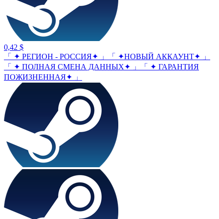
0,42 $
「 ✦ РЕГИОН - РОССИЯ✦ 」「 ✦НОВЫЙ АККАУНТ✦ 」
「 ✦ ПОЛНАЯ СМЕНА ДАННЫХ✦ 」「 ✦ ГАРАНТИЯ
ПОЖИЗНЕННАЯ✦ 」