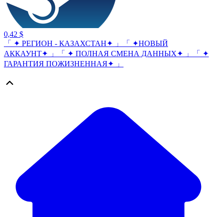
0,42 $
「 ✦ РЕГИОН - КАЗАХСТАН✦ 」「 ✦НОВЫЙ
АККАУНТ✦ 」「 ✦ ПОЛНАЯ СМЕНА ДАННЫХ✦ 」「 ✦
ГАРАНТИЯ ПОЖИЗНЕННАЯ✦ 」