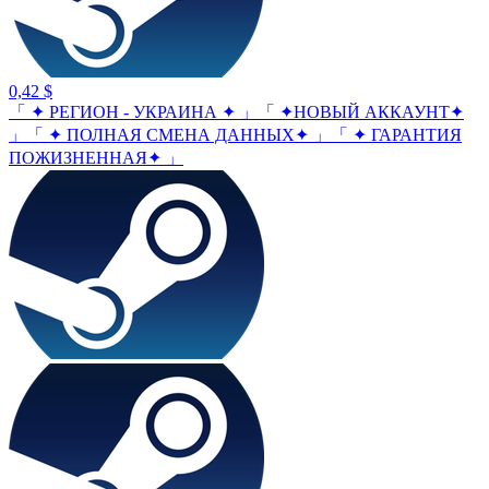
0,42 $
「 ✦ РЕГИОН - УКРАИНА ✦ 」「 ✦НОВЫЙ АККАУНТ✦
」「 ✦ ПОЛНАЯ СМЕНА ДАННЫХ✦ 」「 ✦ ГАРАНТИЯ
ПОЖИЗНЕННАЯ✦ 」