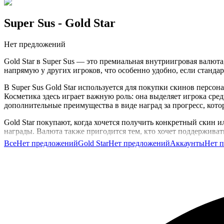
Super Sus
- Gold Star
Нет предложений
Gold Star в Super Sus — это премиальная внутриигровая валюта
напрямую у других игроков, что особенно удобно, если станд
В Super Sus Gold Star используется для покупки скинов перс
Косметика здесь играет важную роль: она выделяет игрока сре
дополнительные преимущества в виде наград за прогресс, кото
Gold Star покупают, когда хочется получить конкретный скин и
награды. Валюта также пригодится тем, кто хочет поддерживат
Все
Нет предложений
Gold Star
Нет предложений
Аккаунты
Нет 
На GG.Store Gold Star для Super Sus предлагают реальные иг