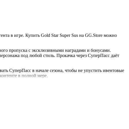
ента в игре. Купить Gold Star Super Sus на GG.Store можно
евого пропуска с эксклюзивными наградами и бонусами.
 персонажа под любой стиль. Прокачка через СуперПасс даёт
вать СуперПасс в начале сезона, чтобы не упустить ивентовые
контенте в полной мере.
жным количеством валюты.