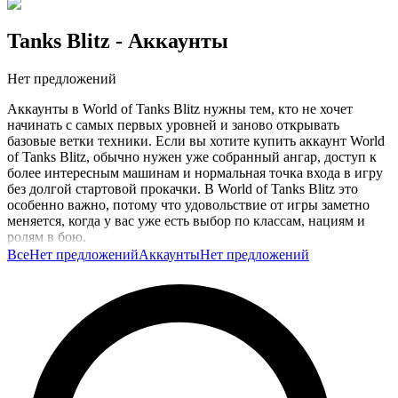
Tanks Blitz
- Аккаунты
Нет предложений
Аккаунты в World of Tanks Blitz нужны тем, кто не хочет
начинать с самых первых уровней и заново открывать
базовые ветки техники. Если вы хотите купить аккаунт World
of Tanks Blitz, обычно нужен уже собранный ангар, доступ к
более интересным машинам и нормальная точка входа в игру
без долгой стартовой прокачки. В World of Tanks Blitz это
особенно важно, потому что удовольствие от игры заметно
меняется, когда у вас уже есть выбор по классам, нациям и
ролям в бою.
Все
Нет предложений
Аккаунты
Нет предложений
Готовый аккаунт помогает быстрее перейти к тому этапу, где
можно играть осознанно, а не просто фармить опыт на
начальной технике. Вы раньше получаете доступ к сильным
танкам, экипажу, модулям и более привычному темпу боёв.
Это полезно, если вы возвращаетесь после паузы, хотите сразу
играть на любимом типе техники или не хотите тратить много
времени на долгий путь через низкие уровни.
Такую категорию обычно выбирают, когда хочется быстрее