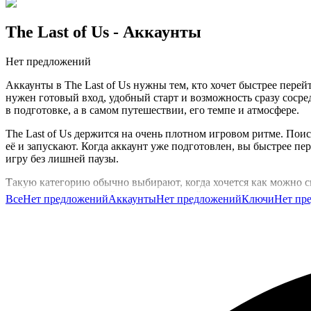
The Last of Us
- Аккаунты
Нет предложений
Аккаунты в The Last of Us нужны тем, кто хочет быстрее перей
нужен готовый вход, удобный старт и возможность сразу сосре
в подготовке, а в самом путешествии, его темпе и атмосфере.
The Last of Us держится на очень плотном игровом ритме. Пои
её и запускают. Когда аккаунт уже подготовлен, вы быстрее пе
игру без лишней паузы.
Такую категорию обычно выбирают, когда хочется как можно с
подобрать подходящий вариант под свой сценарий.
Все
Нет предложений
Аккаунты
Нет предложений
Ключи
Нет пр