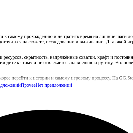
ти к самому прохождению и не тратить время на лишние шаги до 
доточиться на сюжете, исследовании и выживании. Для такой игр
ск ресурсов, скрытность, напряжённые схватки, крафт и постоян
реходите к этому и не отвлекаетесь на внешнюю рутину. Это поле
корее перейти к истории и самому игровому процессу. На GG.St
едложений
Прочее
Нет предложений