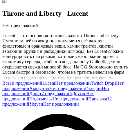
Throne and Liberty
- Lucent
Нет предложений
Lucent — это основная торговая валюта Throne and Liberty.
Именно за неё на аукционе покупается всё важное:
фиолетовые и оранжевые вещи, камни трейтов, свитки
эволюции оружия и расходники для осад. Без Lucent сложно
конкурировать с игроками, которые уже вложили время в
экономику сервера, особенно когда на носу Guild Siege или
открывается свежий мировой босс. На GG.Store можно купить
Lucent быстро и безопасно, чтобы не тратить недели на фарм
и сразу сосредоточиться на том, что реально интересно:
подземельях, Boonstone, гильдейских войнах и сборке
Все
19 предложений
Lucent
Нет предложений
Twitch Drops
Нет
актуального билда.
предложений
Аккаунты
Нет предложений
Гильдии
Нет
предложений
Донат
7 предложений
Другое
Нет
предложений
Подземелья
Нет предложений
Прокачка
12
предложений
Услуги
Нет предложений