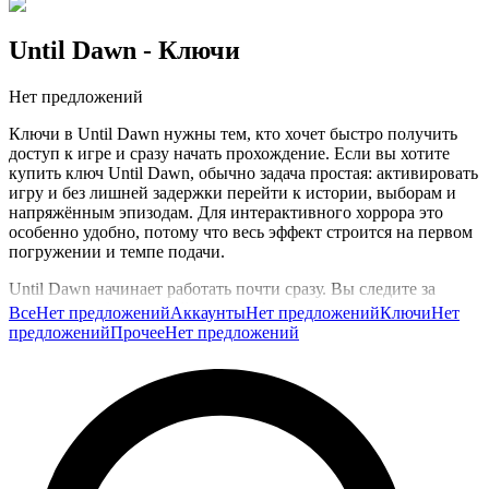
Until Dawn
- Ключи
Нет предложений
Ключи в Until Dawn нужны тем, кто хочет быстро получить
доступ к игре и сразу начать прохождение. Если вы хотите
купить ключ Until Dawn, обычно задача простая: активировать
игру и без лишней задержки перейти к истории, выборам и
напряжённым эпизодам. Для интерактивного хоррора это
особенно удобно, потому что весь эффект строится на первом
погружении и темпе подачи.
Until Dawn начинает работать почти сразу. Вы следите за
сценами, выбираете действия, собираете улики и постепенно
Все
Нет предложений
Аккаунты
Нет предложений
Ключи
Нет
понимаете, что каждое решение может аукнуться сильно
предложений
Прочее
Нет предложений
позже. Чем быстрее вы входите в игру, тем легче поймать это
напряжение и пройти историю в нужном ритме. Ключ
помогает не растягивать старт и сразу перейти к самому
важному.
Эту категорию обычно выбирают, когда нужен прямой и
понятный способ быстро начать игру. На GG.Store такие
предложения размещают сами игроки, поэтому здесь удобно