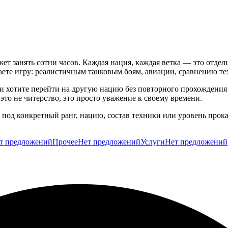
жет занять сотни часов. Каждая нация, каждая ветка — это отде
каете игру: реалистичным танковым боям, авиации, сравнению те
ли хотите перейти на другую нацию без повторного прохождения
это не читерство, это просто уважение к своему времени.
под конкретный ранг, нацию, состав техники или уровень прока
т предложений
Прочее
Нет предложений
Услуги
Нет предложений