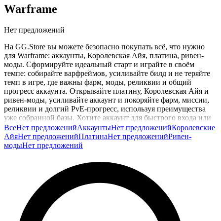
Warframe
Нет предложений
На GG.Store вы можете безопасно покупать всё, что нужно
для Warframe: аккаунты, Королевская Айя, платина, ривен-
моды. Сформируйте идеальный старт и играйте в своём
темпе: собирайте варфреймов, усиливайте билд и не теряйте
темп в игре, где важны фарм, моды, реликвии и общий
прогресс аккаунта. Открывайте платину, Королевская Айя и
ривен-моды, усиливайте аккаунт и покоряйте фарм, миссии,
реликвии и долгий PvE-прогресс, используя преимущества
уже собранной базы. Хотите аккаунт для быстрого входа или
платину с ривен-модами, чтобы быстрее собрать нужный
Все
Нет предложений
Аккаунты
Нет предложений
Королевские
билд и не тратить лишнее время на рутину? Всё доступно
Айя
Нет предложений
Платина
Нет предложений
Ривен-
напрямую у игроков. Все сделки защищены: продавец
моды
Нет предложений
получает оплату только после выполнения заказа, так что вы
можете сосредоточиться на игре и новых победах в Warframe.