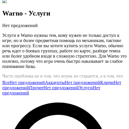
Warno
- Услуги
Нет предложений
Услуги в Warno нужны тем, кому нужен не только доступ к
игре, но и более предметная помощь по механикам, тактике
или прогрессу. Если вы хотите купить услуги Warno, обычно
речь идет о боевых группах, работе по карте, разборе темпа
или более удобном входе в сложную стратегию. Для Warno это
полезно, потому что игра очень быстро наказывает за слабое
понимание базы.
Часто проблема не в том, что игрок не старается, а в том, что
он теряет технику на пустом месте, не контролирует
Все
Нет предложений
Аккаунты
Нет предложений
Ключи
Нет
снабжение, поздно реагирует на разведку или не понимает,
предложений
Прочее
Нет предложений
Услуги
Нет
как удерживать линию. Услуги помогают быстрее выровнять
предложений
такие моменты и не тратить десятки партий на одни и те же
ошибки. Это особенно полезно, если хочется быстрее начать
играть увереннее и получать от матчей больше контроля, а не
хаоса.
Такую категорию обычно выбирают, когда хочется быстрее
освоиться и не буксовать слишком долго на базовых ошибках.