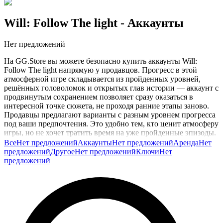
Will: Follow The light
- Аккаунты
Нет предложений
На GG.Store вы можете безопасно купить аккаунты Will:
Follow The light напрямую у продавцов. Прогресс в этой
атмосферной игре складывается из пройденных уровней,
решённых головоломок и открытых глав истории — аккаунт с
продвинутым сохранением позволяет сразу оказаться в
интересной точке сюжета, не проходя ранние этапы заново.
Продавцы предлагают варианты с разным уровнем прогресса
под ваши предпочтения. Это удобно тем, кто ценит атмосферу
игры, но не хочет тратить время на уже пройденные эпизоды.
Покупка полностью безопасна: продавец получает оплату
Все
Нет предложений
Аккаунты
Нет предложений
Аренда
Нет
только после выполнения заказа. Выберите аккаунт и
предложений
Другое
Нет предложений
Ключи
Нет
продолжайте путешествие через тьму.
предложений