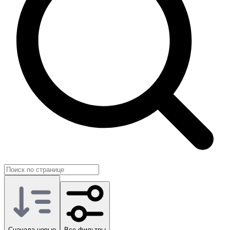
Это помогает выбрать профиль под ваши задачи: спокойное
прохождение, коллекционная игра с закрытием всех
достижений, стриминг и длительная сюжетная кампания.
Такой подход ценят и новички, которые хотят быстро начать с
готовой базой, и ветераны серии, возвращающиеся к новой
части после других игр франшизы.
На GG.Store аккаунты Assassin's Creed Shadows собраны с
отзывами о продавцах. Вы выбираете подходящий профиль,
согласуете передачу и продолжаете путь по землям сёгуната.
Сначала новые
Все фильтры