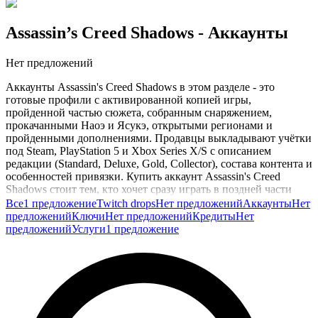
Assassin’s Creed Shadows
- Аккаунты
Нет предложений
Аккаунты Assassin's Creed Shadows в этом разделе - это
готовые профили с активированной копией игры,
пройденной частью сюжета, собранным снаряжением,
прокачанными Наоэ и Ясукэ, открытыми регионами и
пройденными дополнениями. Продавцы выкладывают учётки
под Steam, PlayStation 5 и Xbox Series X/S с описанием
редакции (Standard, Deluxe, Gold, Collector), состава контента и
особенностей привязки. Купить аккаунт Assassin's Creed
Shadows стоит тем, кто хочет сразу играть в поздней части
истории, исследовать феодальную Японию, развивать тайное
Все
1 предложение
Twitch drops
Нет предложений
Аккаунты
Нет
братство и проходить сложные задания за выбранного героя.
предложений
Ключи
Нет предложений
Кредиты
Нет
предложений
Услуги
1 предложение
Учётки с дополнениями открывают доступ к новому контенту
и эксклюзивной сюжетной линии, а прокачанные персонажи
позволяют пробовать разные стили боя: стелс-подход Наоэ и
открытые сражения Ясукэ. В карточках указывают платформу,
регион привязки, редакцию, перечень дополнений, уровень
персонажей, собранные комплекты снаряжения и особенности
входа в Ubisoft Connect.