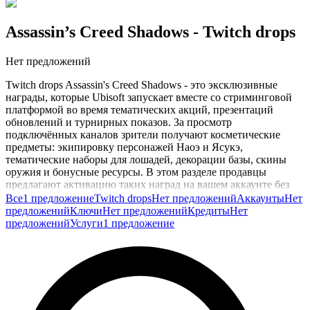
Assassin’s Creed Shadows
- Twitch drops
Нет предложений
Twitch drops Assassin's Creed Shadows - это эксклюзивные
награды, которые Ubisoft запускает вместе со стриминговой
платформой во время тематических акций, презентаций
обновлений и турнирных показов. За просмотр
подключённых каналов зрители получают косметические
предметы: экипировку персонажей Наоэ и Ясукэ,
тематические наборы для лошадей, декорации базы, скины
оружия и бонусные ресурсы. В этом разделе продавцы
предлагают активацию таких наград на вашем аккаунте без
необходимости долгого просмотра и привязки собственного
Все
1 предложение
Twitch drops
Нет предложений
Аккаунты
Нет
профиля Twitch.
предложений
Ключи
Нет предложений
Кредиты
Нет
предложений
Услуги
1 предложение
Купить Twitch drops Assassin's Creed Shadows стоит тем, кто
коллекционирует все эксклюзивные предметы серии и хочет
закрыть тематические комплекты текущего сезона. Награды
часто становятся недоступными после завершения акции,
поэтому через такой формат удобно восстанавливать
пропущенное и собирать коллекцию без пропусков. В
карточках продавцы указывают перечень наград в составе