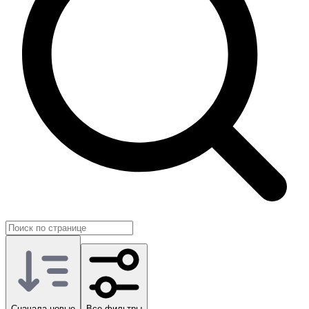
предложения, период акции, платформу, регион и формат
передачи: прямое начисление на ваш аккаунт, сопровождение
через донор-профиль или другие схемы.
Это помогает заранее оценить совместимость с вашим
регионом и аккаунтом Ubisoft Connect. Такой подход ценят
коллекционеры серии Assassin's Creed, стримеры и игроки,
активно следящие за новостями от Ubisoft.
На GG.Store Twitch drops Assassin's Creed Shadows собраны с
отзывами о продавцах. Вы выбираете нужное предложение,
согласуете условия и получаете эксклюзивы к текущему
сезону в удобный момент.
Сначала новые
Все фильтры