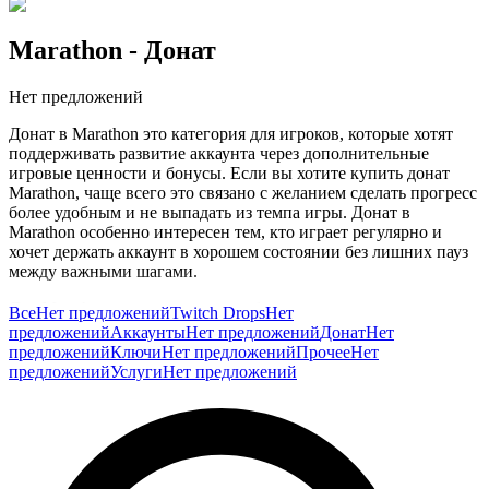
Marathon
- Донат
Нет предложений
Донат в Marathon это категория для игроков, которые хотят
поддерживать развитие аккаунта через дополнительные
игровые ценности и бонусы. Если вы хотите купить донат
Marathon, чаще всего это связано с желанием сделать прогресс
более удобным и не выпадать из темпа игры. Донат в
Marathon особенно интересен тем, кто играет регулярно и
хочет держать аккаунт в хорошем состоянии без лишних пауз
между важными шагами.
Для Marathon это ощущается особенно заметно, потому что
Все
Нет предложений
Twitch Drops
Нет
игра строится на риске, темпе вылазки, подготовке к заходу и
предложений
Аккаунты
Нет предложений
Донат
Нет
цене каждой ошибки. Когда нужные игровые ценности
предложений
Ключи
Нет предложений
Прочее
Нет
доступны вовремя, проще сосредоточиться на самом важном:
предложений
Услуги
Нет предложений
маршрутах, перестрелках, луте и грамотном выходе с
добычей. Это полезно для тех, кто хочет меньше буксовать на
внешней рутине и больше играть в саму игру.
Покупка доната Marathon обычно интересна тем, кто ценит
более ровный игровой ритм и удобный прогресс. На GG.Store