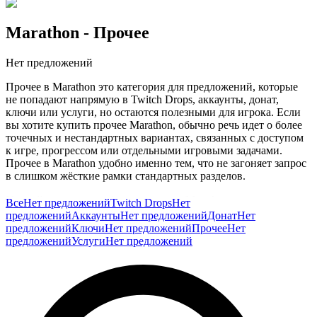
Marathon
- Прочее
Нет предложений
Прочее в Marathon это категория для предложений, которые
не попадают напрямую в Twitch Drops, аккаунты, донат,
ключи или услуги, но остаются полезными для игрока. Если
вы хотите купить прочее Marathon, обычно речь идет о более
точечных и нестандартных вариантах, связанных с доступом
к игре, прогрессом или отдельными игровыми задачами.
Прочее в Marathon удобно именно тем, что не загоняет запрос
в слишком жёсткие рамки стандартных разделов.
У такой игры это особенно уместно. Marathon строится на
Все
Нет предложений
Twitch Drops
Нет
снаряжении, риске, луте, маршрутах и постоянной адаптации
предложений
Аккаунты
Нет предложений
Донат
Нет
под конкретную вылазку или стиль игры. Из-за этого у
предложений
Ключи
Нет предложений
Прочее
Нет
игроков часто появляются ситуативные запросы, которые
предложений
Услуги
Нет предложений
сложно свести только к аккаунту или ключу. В таких случаях
раздел прочее становится полезной зоной для более гибких
форматов.
Покупка прочего Marathon обычно нужна тогда, когда
стандартные категории не отражают ваш реальный сценарий.