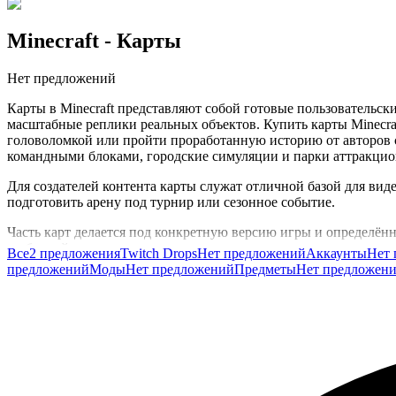
Minecraft
- Карты
Нет предложений
Карты в Minecraft представляют собой готовые пользовательс
масштабные реплики реальных объектов. Купить карты Minecraf
головоломкой или пройти проработанную историю от авторов с
командными блоками, городские симуляции и парки аттракцион
Для создателей контента карты служат отличной базой для виде
подготовить арену под турнир или сезонное событие.
Часть карт делается под конкретную версию игры и определённы
разбивкой по жанрам и версиям, что упрощает поиск подходящ
Все
2 предложения
Twitch Drops
Нет предложений
Аккаунты
Нет 
предложений
Моды
Нет предложений
Предметы
Нет предложен