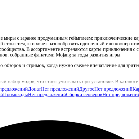
кие миры с заранее продуманным геймплеем: приключенческие ка
t стоит тем, кто хочет разнообразить одиночный или кооператив
ообщества. В ассортименте встречаются карты-приключения с с
ов, собранные фанатами Mojang за годы развития игры.
о-обзоров и стримов, когда нужно свежее впечатление для зрите
й набор модов, что стоит учитывать при установке. В каталоге 
его мира под ваш настрой.
предложений
Донат
Нет предложений
Другое
Нет предложений
Ка
ий
Промокоды
Нет предложений
Сборки серверов
Нет предложени