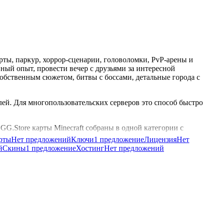
рты, паркур, хоррор-сценарии, головоломки, PvP-арены и
ный опыт, провести вечер с друзьями за интересной
обственным сюжетом, битвы с боссами, детальные города с
лей. Для многопользовательских серверов это способ быстро
GG.Store карты Minecraft собраны в одной категории с
рты
Нет предложений
Ключи
1 предложение
Лицензия
Нет
й
Скины
1 предложение
Хостинг
Нет предложений