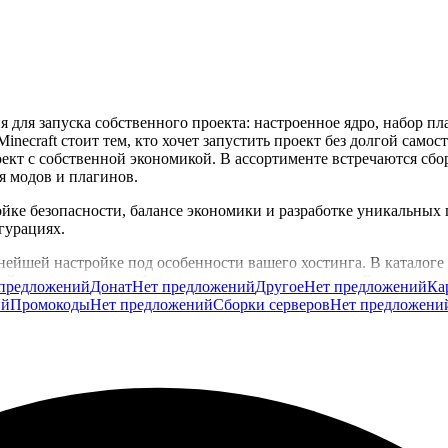
 для запуска собственного проекта: настроенное ядро, набор пл
necraft стоит тем, кто хочет запустить проект без долгой самос
т с собственной экономикой. В ассортименте встречаются сборки 
я модов и плагинов.
ойке безопасности, балансе экономики и разработке уникальных 
гурациях.
ейшей настройке под особенности вашего хостинга. В каталоге 
ный жанр проекта, выбранное ядро и планы по дальнейшему разв
предложений
Донат
Нет предложений
Другое
Нет предложений
Ка
ий
Промокоды
Нет предложений
Сборки серверов
Нет предложени