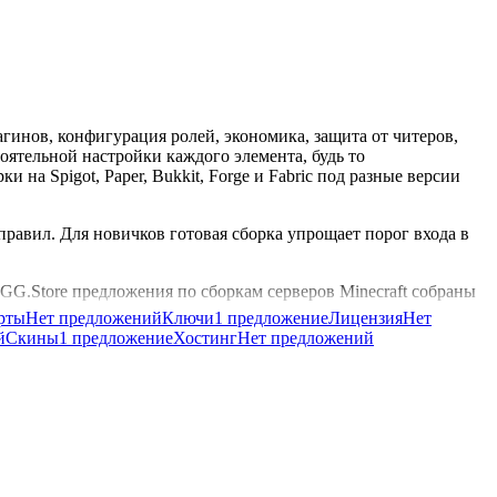
агинов, конфигурация ролей, экономика, защита от читеров,
тоятельной настройки каждого элемента, будь то
на Spigot, Paper, Bukkit, Forge и Fabric под разные версии
правил. Для новичков готовая сборка упрощает порог входа в
GG.Store предложения по сборкам серверов Minecraft собраны
итию сервера.
рты
Нет предложений
Ключи
1 предложение
Лицензия
Нет
й
Скины
1 предложение
Хостинг
Нет предложений