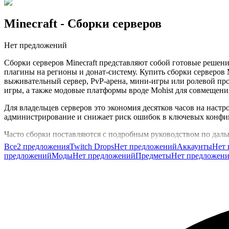
Minecraft
- Сборки серверов
Нет предложений
Сборки серверов Minecraft представляют собой готовые решения
плагины на регионы и донат-систему. Купить сборки серверов Mi
выживательный сервер, PvP-арена, мини-игры или ролевой проек
игры, а также модовые платформы вроде Mohist для совмещени
Для владельцев серверов это экономия десятков часов на настр
администрирование и снижает риск ошибок в ключевых конфи
Часто сборки поставляются с подробным руководством по дальн
в одной категории, что упрощает поиск варианта под конкрет
Все
2 предложения
Twitch Drops
Нет предложений
Аккаунты
Нет 
предложений
Моды
Нет предложений
Предметы
Нет предложен