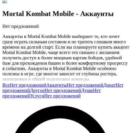
Mortal Kombat Mobile
- Аккаунты
Нет предложений
Аккаунты в Mortal Kombat Mobile выбирают те, кто хочет
сразу играть сильным составом и не тратить слишком много
времени на долгий старт. Если вы планируете купить аккаунт
Mortal Kombat Mobile, чаще всего это связано с желанием
получить доступ к более мощным картам бойцов, удобной
базе для прохождения башен и более комфортному прогрессу
в событиях. Аккаунты в Mortal Kombat Mobile особенно
полезны в игре, где многое зависит от глубины ростера,
экипировки и общей подготовки команды.
Все
Нет предложений
Аккаунты
Нет предложений
Донат
Нет
Когда у вас уже есть сильный аккаунт, проще закрывать
предложений
Другое
Нет предложений
Души
Нет
сложные бои, участвовать в фракционных войнах и
предложений
Услуги
Нет предложений
тестировать разные связки бойцов без долгого ожидания
нужного развития. Это особенно удобно для игроков, которые
хотят быстрее дойти до интересного контента, вернуться в
игру после паузы или не тратить месяцы на медленный разгон
коллекции.
Купить аккаунт Mortal Kombat Mobile обычно решают тогда,