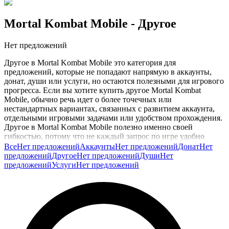
Mortal Kombat Mobile
- Другое
Нет предложений
Другое в Mortal Kombat Mobile это категория для
предложений, которые не попадают напрямую в аккаунты,
донат, души или услуги, но остаются полезными для игрового
прогресса. Если вы хотите купить другое Mortal Kombat
Mobile, обычно речь идет о более точечных или
нестандартных вариантах, связанных с развитием аккаунта,
отдельными игровыми задачами или удобством прохождения.
Другое в Mortal Kombat Mobile полезно именно своей
гибкостью, потому что не каждый запрос по игре удобно
отнести к базовым разделам.
Все
Нет предложений
Аккаунты
Нет предложений
Донат
Нет
предложений
Другое
Нет предложений
Души
Нет
В Mortal Kombat Mobile многое завязано на ростере, башнях,
предложений
Услуги
Нет предложений
событиях, ресурсах и умении готовить состав под конкретные
испытания. У игроков часто появляются ситуативные задачи,
которые не укладываются только в валюту или готовый
аккаунт. Иногда нужен более узкий формат предложения под
конкретный этап прогресса или отдельную игровую цель.
Именно поэтому этот раздел остается полезным как
дополнительная точка поиска.