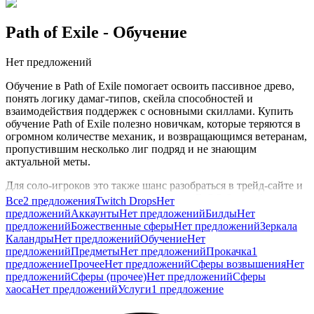
Path of Exile
- Обучение
Нет предложений
Обучение в Path of Exile помогает освоить пассивное древо,
понять логику дамаг-типов, скейла способностей и
взаимодействия поддержек с основными скиллами. Купить
обучение Path of Exile полезно новичкам, которые теряются в
огромном количестве механик, и возвращающимся ветеранам,
пропустившим несколько лиг подряд и не знающим
актуальной меты.
Для соло-игроков это также шанс разобраться в трейд-сайте и
не переплачивать на ранних покупках. В GG.Store обучение
Все
2 предложения
Twitch Drops
Нет
Path of Exile собирают под текущую лигу и ваш уровень
предложений
Аккаунты
Нет предложений
Билды
Нет
подготовки, чтобы за короткий период вы уверенно вышли на
предложений
Божественные сферы
Нет предложений
Зеркала
мапинг и пинакл-боссов без постоянных смертей и потерь
Каландры
Нет предложений
Обучение
Нет
опыта.
предложений
Предметы
Нет предложений
Прокачка
1
предложение
Прочее
Нет предложений
Сферы возвышения
Нет
предложений
Сферы (прочее)
Нет предложений
Сферы
хаоса
Нет предложений
Услуги
1 предложение