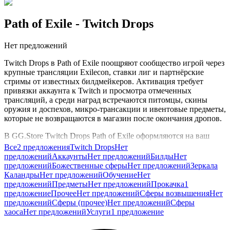
Path of Exile
- Twitch Drops
Нет предложений
Twitch Drops в Path of Exile поощряют сообщество игрой через
крупные трансляции Exilecon, ставки лиг и партнёрские
стримы от известных билдмейкеров. Активация требует
привязки аккаунта к Twitch и просмотра отмеченных
трансляций, а среди наград встречаются питомцы, скины
оружия и доспехов, микро-трансакции и ивентовые предметы,
которые не возвращаются в магазин после окончания дропов.
В GG.Store Twitch Drops Path of Exile оформляются на ваш
активный аккаунт, чтобы косметика и питомцы сразу
Все
2 предложения
Twitch Drops
Нет
появились в сокровищнице и были доступны при создании
предложений
Аккаунты
Нет предложений
Билды
Нет
следующих персонажей на текущей лиге или в стандарте.
предложений
Божественные сферы
Нет предложений
Зеркала
Каландры
Нет предложений
Обучение
Нет
предложений
Предметы
Нет предложений
Прокачка
1
предложение
Прочее
Нет предложений
Сферы возвышения
Нет
предложений
Сферы (прочее)
Нет предложений
Сферы
хаоса
Нет предложений
Услуги
1 предложение