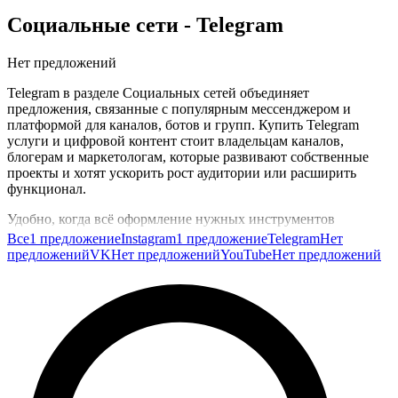
Социальные сети
- Telegram
Нет предложений
Telegram в разделе Социальных сетей объединяет
предложения, связанные с популярным мессенджером и
платформой для каналов, ботов и групп. Купить Telegram
услуги и цифровой контент стоит владельцам каналов,
блогерам и маркетологам, которые развивают собственные
проекты и хотят ускорить рост аудитории или расширить
функционал.
Удобно, когда всё оформление нужных инструментов
доступно в одном месте. На GG.Store предложения по
Все
1 предложение
Instagram
1 предложение
Telegram
Нет
Telegram собраны в одной категории, что упрощает подбор
предложений
VK
Нет предложений
YouTube
Нет предложений
подходящих решений под ваши задачи и бюджет.