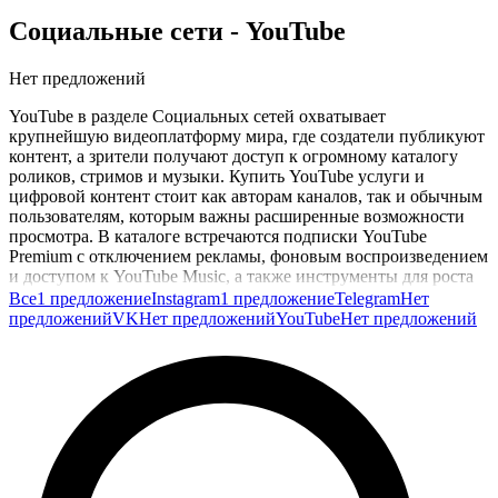
Социальные сети
- YouTube
Нет предложений
YouTube в разделе Социальных сетей охватывает
крупнейшую видеоплатформу мира, где создатели публикуют
контент, а зрители получают доступ к огромному каталогу
роликов, стримов и музыки. Купить YouTube услуги и
цифровой контент стоит как авторам каналов, так и обычным
пользователям, которым важны расширенные возможности
просмотра. В каталоге встречаются подписки YouTube
Premium с отключением рекламы, фоновым воспроизведением
и доступом к YouTube Music, а также инструменты для роста
канала: подписчики, просмотры, лайки, комментарии и
Все
1 предложение
Instagram
1 предложение
Telegram
Нет
продвижение роликов.
предложений
VK
Нет предложений
YouTube
Нет предложений
Для обычных зрителей ключевым предложением остаётся
Premium-подписка, которая убирает рекламу и открывает
семейные планы с общим доступом. На GG.Store
предложения по YouTube собраны в одной категории, что
упрощает подбор подходящих инструментов как для развития
канала, так и для комфортного просмотра.